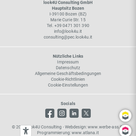
look4U Consulting GmbH
Hauptsitz Bozen
I-
39100
Bozen
(
BZ
)
Marie Curie Str. 15
Tel.
+39 0471 301 390
info@look4u.it
consulting@pec.look4u.it
Nützliche Links
Impressum
Datenschutz
Allgemeine Geschäftsbedingungen
Cookie-Richtlinien
Cookie-Einstellungen
Socials
©
2026 look4U Consulting
-
Webdesign:
www.werbe-ass.it
|
Programmierung:
www.atlana.it