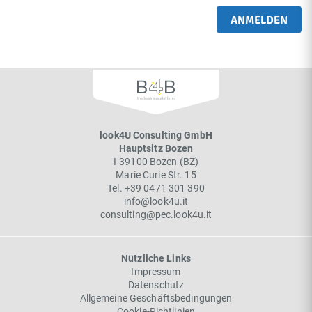
look4U Consulting GmbH
Hauptsitz Bozen
I-
39100
Bozen
(
BZ
)
Marie Curie Str. 15
Tel.
+39 0471 301 390
info@look4u.it
consulting@pec.look4u.it
Nützliche Links
Impressum
Datenschutz
Allgemeine Geschäftsbedingungen
Cookie-Richtlinien