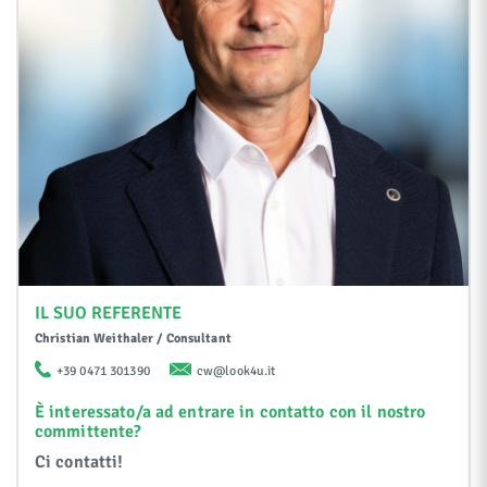
IL SUO REFERENTE
Christian Weithaler / Consultant
+39 0471 301390
cw@look4u.it
È interessato/a ad entrare in contatto con il nostro
committente?
Ci contatti!