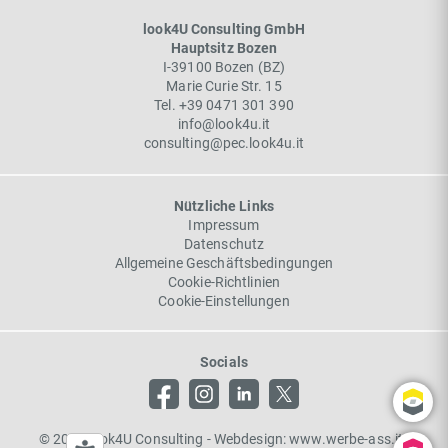
look4U Consulting GmbH
Hauptsitz Bozen
I-
39100
Bozen
(
BZ
)
Marie Curie Str. 15
Tel.
+39 0471 301 390
info@look4u.it
consulting@pec.look4u.it
Nützliche Links
Impressum
Datenschutz
Allgemeine Geschäftsbedingungen
Cookie-Richtlinien
Cookie-Einstellungen
Socials
©
2026 look4U Consulting
-
Webdesign:
www.werbe-ass.it
|