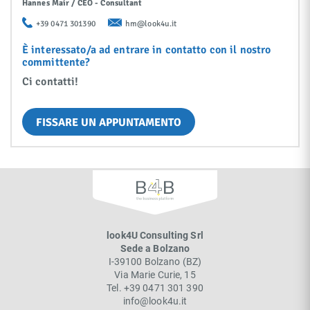
Hannes Mair / CEO - Consultant
+39 0471 301390
hm@look4u.it
È interessato/a ad entrare in contatto con il nostro
committente?
Ci contatti!
FISSARE UN APPUNTAMENTO
look4U Consulting Srl
Sede a Bolzano
I-
39100
Bolzano
(
BZ
)
Via Marie Curie, 15
Tel.
+39 0471 301 390
info@look4u.it